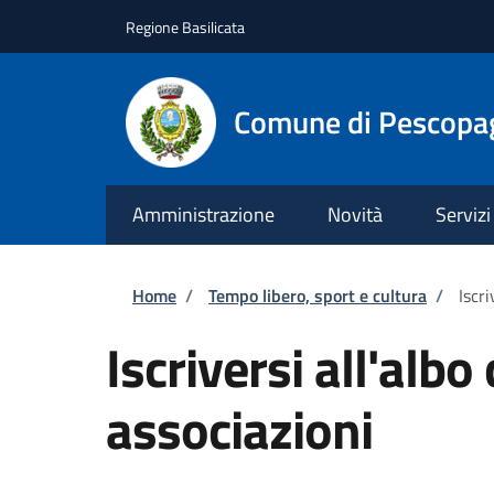
Salta al contenuto principale
Skip to footer content
Regione Basilicata
Comune di Pescopa
Amministrazione
Novità
Servizi
Briciole di pane
Home
/
Tempo libero, sport e cultura
/
Iscr
Iscriversi all'alb
associazioni