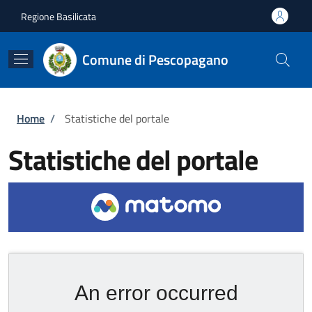
Salta al contenuto principale
Skip to footer content
Regione Basilicata
Comune di Pescopagano
Briciole di pane
Home
/
Statistiche del portale
Statistiche del portale