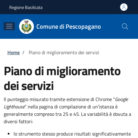
Salta al contenuto principale
Skip to footer content
Regione Basilicata
Comune di Pescopagano
Briciole di pane
Home
/
Piano di miglioramento dei servizi
Piano di miglioramento
dei servizi
Il punteggio misurato tramite estensione di Chrome “
Google
Lighthouse
” nella pagina di compilazione di un’istanza è
generalmente compreso tra 25 e 45. La variabilità è dovuta a
diversi fattori:
lo strumento stesso produce risultati significativamente