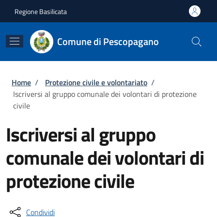
Salta al contenuto principale
Skip to footer content
Regione Basilicata
Comune di Pescopagano
Briciole di pane
Home
/
Protezione civile e volontariato
/
Iscriversi al gruppo comunale dei volontari di protezione
civile
Iscriversi al gruppo
comunale dei volontari di
protezione civile
Condividi