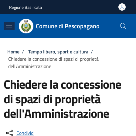
Salta al contenuto principale
Skip to footer content
Regione Basilicata
Comune di Pescopagano
Briciole di pane
Home
/
Tempo libero, sport e cultura
/
Chiedere la concessione di spazi di proprietà
dell'Amministrazione
Chiedere la concessione
di spazi di proprietà
dell'Amministrazione
Condividi