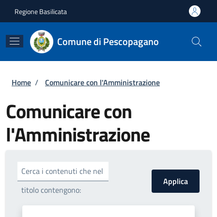
Salta al contenuto principale
Skip to footer content
Regione Basilicata
Comune di Pescopagano
Briciole di pane
Home
/
Comunicare con l'Amministrazione
Comunicare con
l'Amministrazione
Cerca i contenuti che nel
titolo contengono: