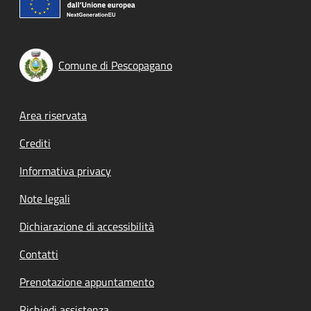
Comune di Pescopagano
Footer menu
Area riservata
Crediti
Informativa privacy
Note legali
Dichiarazione di accessibilità
Contatti
Prenotazione appuntamento
Richiedi assistenza