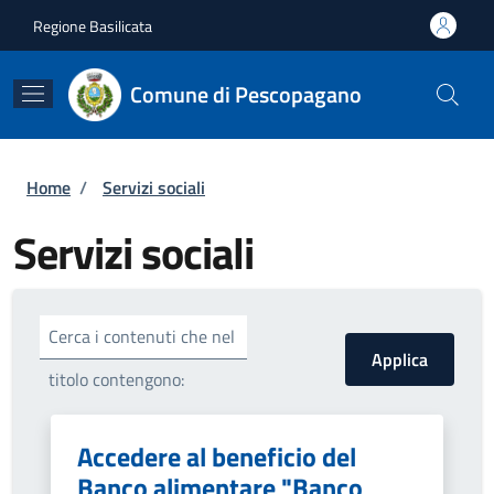
Salta al contenuto principale
Skip to footer content
Regione Basilicata
Comune di Pescopagano
Briciole di pane
Home
/
Servizi sociali
Servizi sociali
Cerca i contenuti che nel
titolo contengono:
Accedere al beneficio del
Banco alimentare "Banco