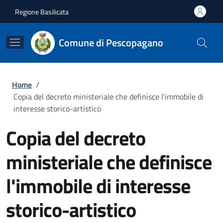
Salta al contenuto principale
Skip to footer content
Regione Basilicata
Comune di Pescopagano
Briciole di pane
Home
/
Copia del decreto ministeriale che definisce l'immobile di
interesse storico-artistico
Copia del decreto
ministeriale che definisce
l'immobile di interesse
storico-artistico