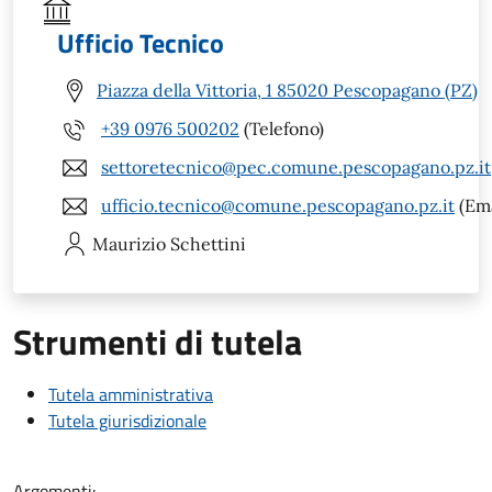
Ufficio Tecnico
Piazza della Vittoria, 1 85020 Pescopagano (PZ)
+39 0976 500202
(Telefono)
settoretecnico@pec.comune.pescopagano.pz.it
ufficio.tecnico@comune.pescopagano.pz.it
(Ema
Maurizio
Schettini
Strumenti di tutela
Tutela amministrativa
Tutela giurisdizionale
Argomenti: