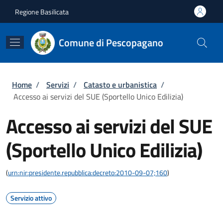
Salta al contenuto principale
Skip to footer content
Regione Basilicata
Comune di Pescopagano
Briciole di pane
Home
/
Servizi
/
Catasto e urbanistica
/
Accesso ai servizi del SUE (Sportello Unico Edilizia)
Accesso ai servizi del SUE
(Sportello Unico Edilizia)
(
urn:nir:presidente.repubblica:decreto:2010-09-07;160
)
Servizio attivo