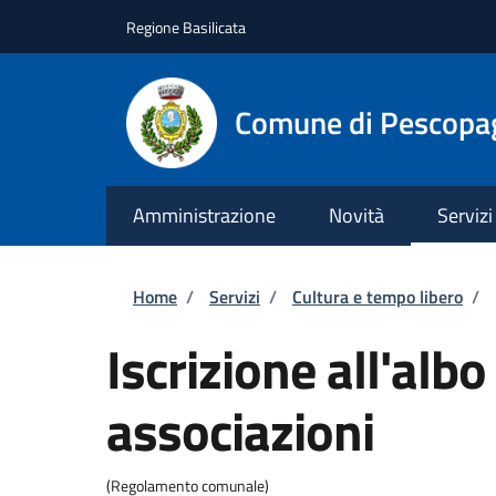
Salta al contenuto principale
Skip to footer content
Regione Basilicata
Comune di Pescopa
Amministrazione
Novità
Servizi
Briciole di pane
Home
/
Servizi
/
Cultura e tempo libero
/
Iscrizione all'alb
associazioni
(Regolamento comunale)