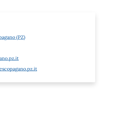
opagano (PZ)
no.pz.it
escopagano.pz.it