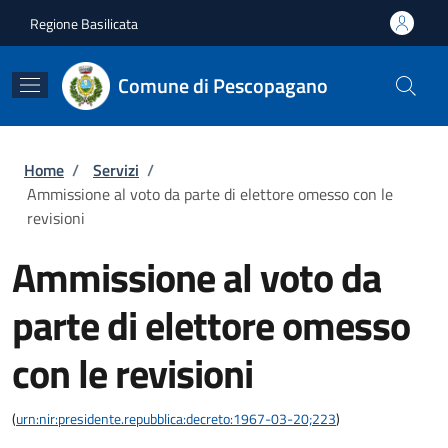
Salta al contenuto principale
Skip to footer content
Regione Basilicata
Comune di Pescopagano
Briciole di pane
Home
/
Servizi
/
Ammissione al voto da parte di elettore omesso con le
revisioni
Ammissione al voto da
parte di elettore omesso
con le revisioni
(
urn:nir:presidente.repubblica:decreto:1967-03-20;223
)