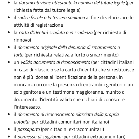
la
documentazione
attestante la nomina del tutore legale
(per
richiesta fatta dal tutore legale)
il
codice fiscale o la tessera sanitaria
al fine di velocizzare le
attività di registrazione
la
carta d'identità scaduta o in scadenza
(per richiesta di
rinnovo)
il
documento originale della denuncia di smarrimento o
furto
(per richiesta relativa a furto o smarrimento)
un
valido documento di riconoscimento
(per cittadini italiani
in caso di rilascio o se la carta d'identità che si restituisce
non è più idonea all'identificazione della persona). In
mancanza occorre la presenza di entrambi i genitori o un
solo genitore e un testimone maggiorenne, munito di
documento d'identità valido che dichiari di conoscere
l'interessato.
il
documento di riconoscimento rilasciato dalla propria
autorità
(per cittadini comunitari non italiano)
il
passaporto
(per cittadini extracomunitari)
il
permesso di soggiorno
(per cittadini extracomunitari)