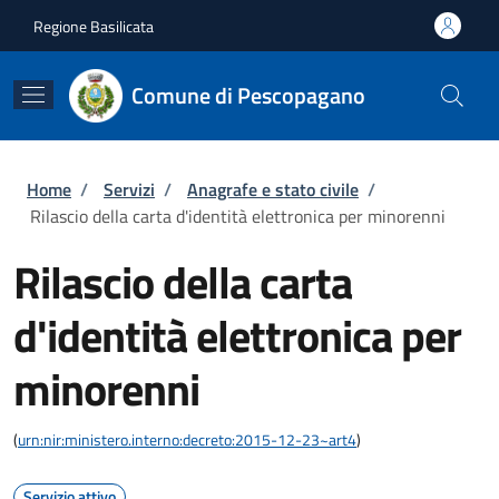
Salta al contenuto principale
Skip to footer content
Regione Basilicata
Comune di Pescopagano
Briciole di pane
Home
/
Servizi
/
Anagrafe e stato civile
/
Rilascio della carta d'identità elettronica per minorenni
Rilascio della carta
d'identità elettronica per
minorenni
(
urn:nir:ministero.interno:decreto:2015-12-23~art4
)
Servizio attivo