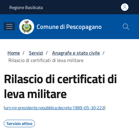
Salta al contenuto principale
Skip to footer content
Regione Basilicata
Comune di Pescopagano
Briciole di pane
Home
/
Servizi
/
Anagrafe e stato civile
/
Rilascio di certificati di leva militare
Rilascio di certificati di
leva militare
(
urn:nir:presidente.repubblica:decreto:1989-05-30;223
)
Servizio attivo