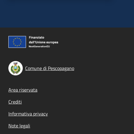
Comune di Pescopagano
Footer menu
Area riservata
Crediti
Informativa privacy
Note legali