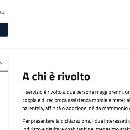
tto
A chi è rivolto
Il servizio è rivolto a due persone maggiorenni, un
coppia e di reciproca assistenza morale e materia
parentela, affinità o adozione, né da matrimonio 
Per presentare la dichiarazione, i due interessati
indirizzo e risultare coabitanti nel medesimo stato