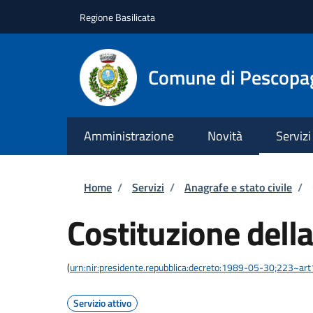
Salta al contenuto principale
Skip to footer content
Regione Basilicata
Comune di Pescopa
Amministrazione
Novità
Servizi
Briciole di pane
Home
/
Servizi
/
Anagrafe e stato civile
/
Costituzione della
(
urn:nir:presidente.repubblica:decreto:1989-05-30;223~ar
Servizio attivo