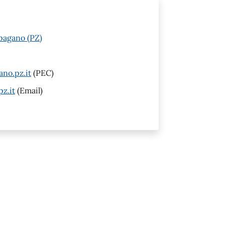
opagano (PZ)
no.pz.it
(PEC)
z.it
(Email)