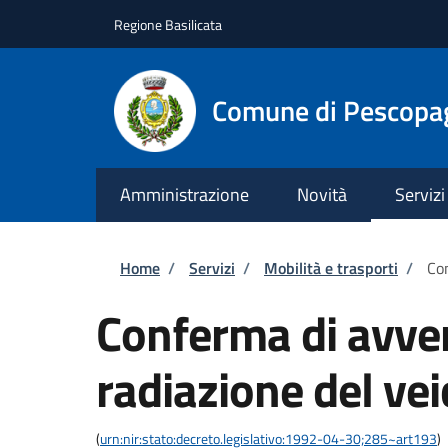
Salta al contenuto principale
Skip to footer content
Regione Basilicata
Comune di Pescopa
Amministrazione
Novità
Servizi
Briciole di pane
Home
/
Servizi
/
Mobilità e trasporti
/
Con
Conferma di avve
radiazione del vei
(
urn:nir:stato:decreto.legislativo:1992-04-30;285~art193
)