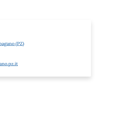
opagano (PZ)
no.pz.it