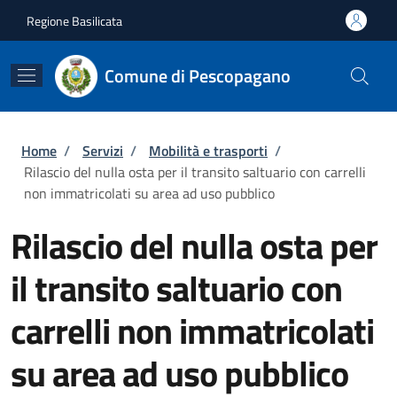
Salta al contenuto principale
Skip to footer content
Regione Basilicata
Comune di Pescopagano
Briciole di pane
Home
/
Servizi
/
Mobilità e trasporti
/
Rilascio del nulla osta per il transito saltuario con carrelli
non immatricolati su area ad uso pubblico
Rilascio del nulla osta per
il transito saltuario con
carrelli non immatricolati
su area ad uso pubblico