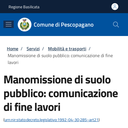
Salta al contenuto principale
Skip to footer content
Regione Basilicata
Comune di Pescopagano
Briciole di pane
Home
/
Servizi
/
Mobilità e trasporti
/
Manomissione di suolo pubblico: comunicazione di fine
lavori
Manomissione di suolo
pubblico: comunicazione
di fine lavori
(
urn:nir:stato:decreto.legislativo:1992-04-30;285~art21
)