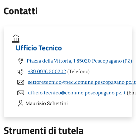
Contatti
Ufficio Tecnico
Piazza della Vittoria, 1 85020 Pescopagano (PZ)
+39 0976 500202
(Telefono)
settoretecnico@pec.comune.pescopagano.pz.it
ufficio.tecnico@comune.pescopagano.pz.it
(Ema
Maurizio
Schettini
Strumenti di tutela