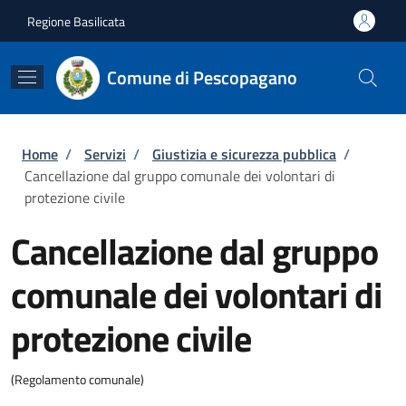
Salta al contenuto principale
Skip to footer content
Regione Basilicata
Comune di Pescopagano
Briciole di pane
Home
/
Servizi
/
Giustizia e sicurezza pubblica
/
Cancellazione dal gruppo comunale dei volontari di
protezione civile
Cancellazione dal gruppo
comunale dei volontari di
protezione civile
(Regolamento comunale)