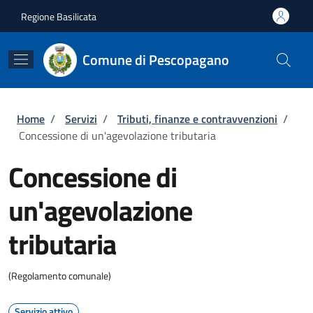
Salta al contenuto principale
Skip to footer content
Regione Basilicata
Comune di Pescopagano
Briciole di pane
Home
/
Servizi
/
Tributi, finanze e contravvenzioni
/
Concessione di un'agevolazione tributaria
Concessione di
un'agevolazione
tributaria
(Regolamento comunale)
Servizio attivo