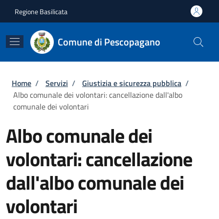
Salta al contenuto principale
Skip to footer content
Regione Basilicata
Comune di Pescopagano
Briciole di pane
Home
/
Servizi
/
Giustizia e sicurezza pubblica
/
Albo comunale dei volontari: cancellazione dall'albo
comunale dei volontari
Albo comunale dei
volontari: cancellazione
dall'albo comunale dei
volontari