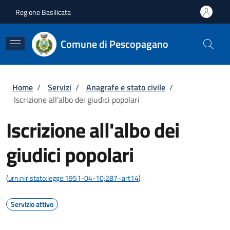
Salta al contenuto principale
Skip to footer content
Regione Basilicata
Comune di Pescopagano
Briciole di pane
Home
/
Servizi
/
Anagrafe e stato civile
/
Iscrizione all'albo dei giudici popolari
Iscrizione all'albo dei
giudici popolari
(
urn:nir:stato:legge:1951-04-10;287~art14
)
Servizio attivo