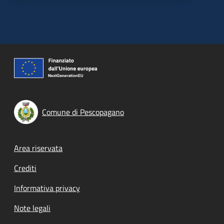
Comune di Pescopagano
Footer menu
Area riservata
Crediti
Informativa privacy
Note legali