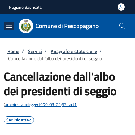
Salta al contenuto principale
Skip to footer content
Regione Basilicata
Comune di Pescopagano
Briciole di pane
Home
/
Servizi
/
Anagrafe e stato civile
/
Cancellazione dall'albo dei presidenti di seggio
Cancellazione dall'albo
dei presidenti di seggio
(
urn:nir:stato:legge:1990-03-21;53~art1
)
Servizio attivo