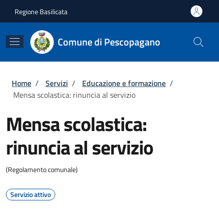
Salta al contenuto principale
Skip to footer content
Regione Basilicata
Comune di Pescopagano
Briciole di pane
Home
/
Servizi
/
Educazione e formazione
/
Mensa scolastica: rinuncia al servizio
Mensa scolastica:
rinuncia al servizio
(Regolamento comunale)
Servizio attivo