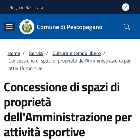
Salta al contenuto principale
Skip to footer content
Regione Basilicata
Comune di Pescopagano
Briciole di pane
Home
/
Servizi
/
Cultura e tempo libero
/
Concessione di spazi di proprietà dell'Amministrazione per
attività sportive
Concessione di spazi di
proprietà
dell'Amministrazione per
attività sportive